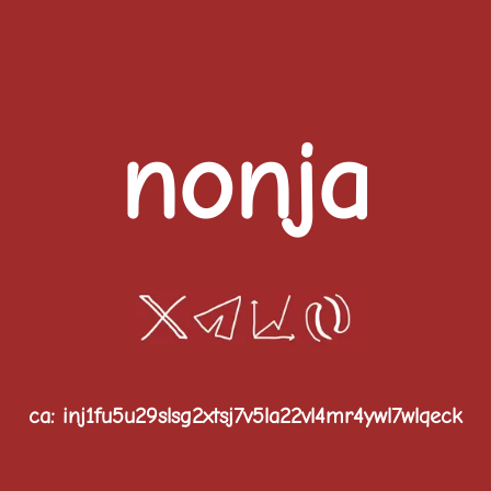
nonja
ca: inj1fu5u29slsg2xtsj7v5la22vl4mr4ywl7wlqeck