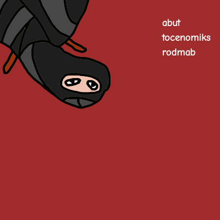
abut
tocenomiks
rodmab